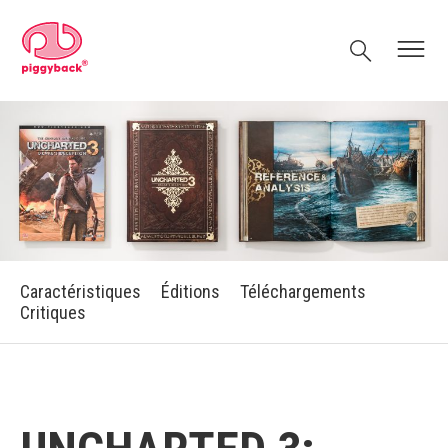
Skip
Piggyback.com
to
Rechercher
Menu
content
Caractéristiques
Éditions
Téléchargements
Critiques