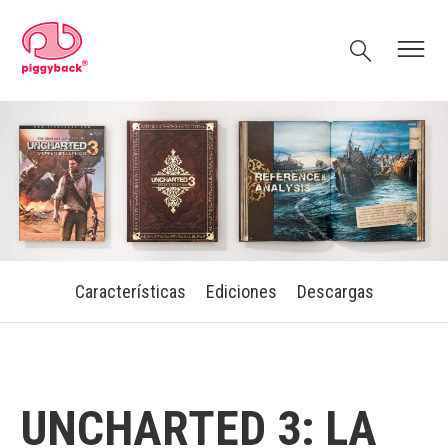
Skip
Piggyback.com
to
Search
Menu
content
Características
Ediciones
Descargas
UNCHARTED 3: LA