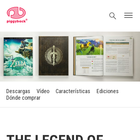
Skip
Piggyback.com
to
Search
Menu
content
Descargas
Vídeo
Características
Ediciones
Dónde comprar