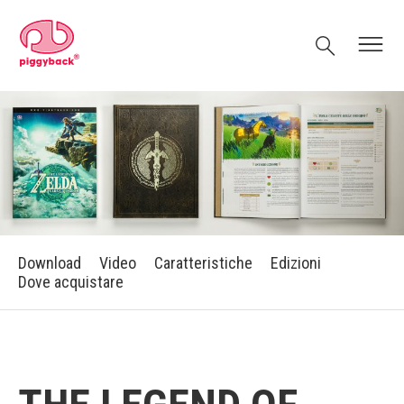
Skip
Piggyback.com
to
Search
Menu
content
Download
Video
Caratteristiche
Edizioni
Dove acquistare