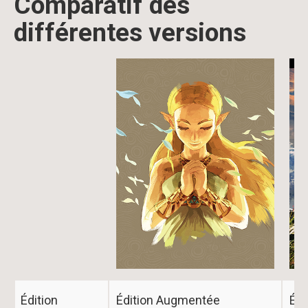
Comparatif des
différentes versions
Image
Édition
Édition Augmentée
Édi