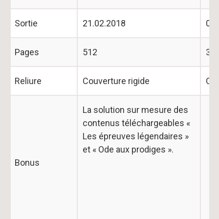
Sortie
21.02.2018
03.
Pages
512
35
Reliure
Couverture rigide
Cou
La solution sur mesure des
contenus téléchargeables «
Les épreuves légendaires »
et « Ode aux prodiges ».
Bonus