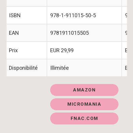
ISBN
978-1-911015-50-5
97
EAN
9781911015505
97
Prix
EUR 29,99
EUR
Disponibilité
Illimitée
En 
AMAZON
MICROMANIA
Purchase Options
FNAC.COM