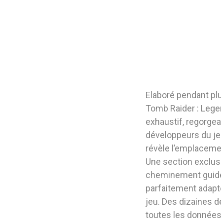
Elaboré pendant plu
Tomb Raider : Lege
exhaustif, regorgean
développeurs du jeu
révèle l’emplaceme
Une section exclusi
cheminement guide l
parfaitement adapté
jeu. Des dizaines d
toutes les données 