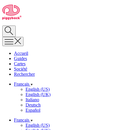
Skip
Piggyback.com
to
content
Rechercher
Menu
Accueil
Guides
Cartes
Société
Rechercher
Français
English (US)
English (UK)
Italiano
Deutsch
Español
Français
English (US)