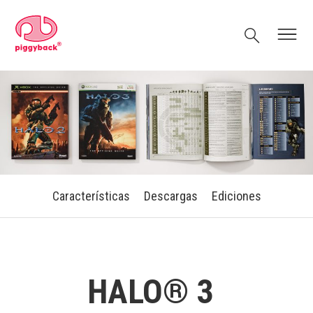
Skip
Piggyback.com
to
Search
Menu
content
Características
Descargas
Ediciones
HALO® 3