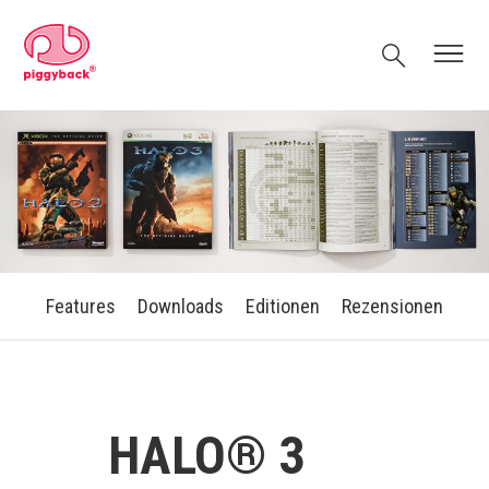
Skip
Piggyback.com
to
Search
Menu
content
Features
Downloads
Editionen
Rezensionen
HALO® 3