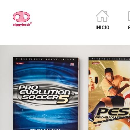
Skip
to
Piggyback.com
content
INICIO