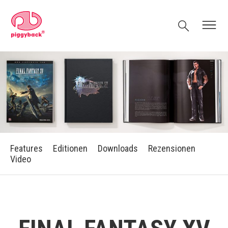
Skip
Piggyback.com
to
Search
Menu
content
Features
Editionen
Downloads
Rezensionen
Video