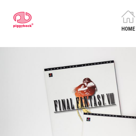
Skip
to
Piggyback.com
content
HOME