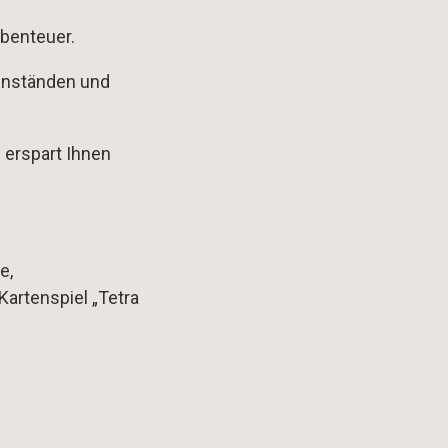
Abenteuer.
genständen und
 erspart Ihnen
e,
artenspiel „Tetra